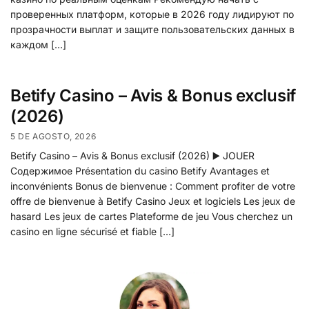
проверенных платформ, которые в 2026 году лидируют по
прозрачности выплат и защите пользовательских данных в
каждом […]
Betify Casino – Avis & Bonus exclusif
(2026)
5 DE AGOSTO, 2026
Betify Casino – Avis & Bonus exclusif (2026) ▶️ JOUER
Содержимое Présentation du casino Betify Avantages et
inconvénients Bonus de bienvenue : Comment profiter de votre
offre de bienvenue à Betify Casino Jeux et logiciels Les jeux de
hasard Les jeux de cartes Plateforme de jeu Vous cherchez un
casino en ligne sécurisé et fiable […]