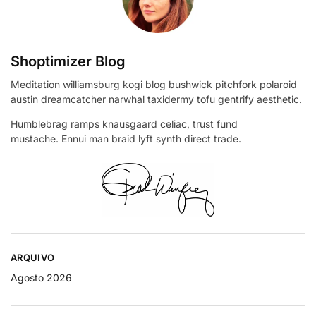
Shoptimizer Blog
Meditation williamsburg kogi blog bushwick pitchfork polaroid
austin dreamcatcher narwhal taxidermy tofu gentrify aesthetic.
Humblebrag ramps knausgaard celiac, trust fund
mustache. Ennui man braid lyft synth direct trade.
ARQUIVO
Agosto 2026