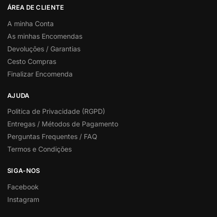
ÁREA DE CLIENTE
A minha Conta
As minhas Encomendas
Devoluções / Garantias
Cesto Compras
Finalizar Encomenda
AJUDA
Politica de Privacidade (RGPD)
Entregas / Métodos de Pagamento
Perguntas Frequentes / FAQ
Termos e Condições
SIGA-NOS
Facebook
Instagram