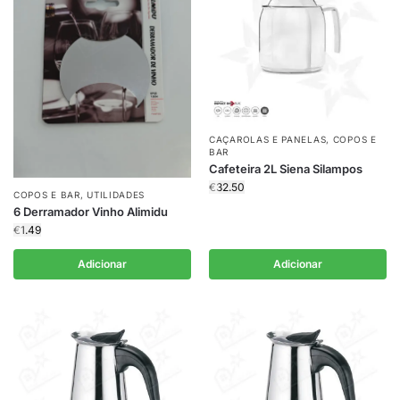
CAÇAROLAS E PANELAS
,
COPOS E
BAR
Cafeteira 2L Siena Silampos
€
32.50
COPOS E BAR
,
UTILIDADES
6 Derramador Vinho Alimidu
€
1.49
Adicionar
Adicionar