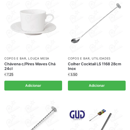
COPOS E BAR
,
LOUÇA MESA
COPOS E BAR
,
UTILIDADES
Chávena c/Pires Waves Chá
Colher Cocktail LS 1168 28cm
24cl
Inox
€
7.25
€
3.50
Adicionar
Adicionar