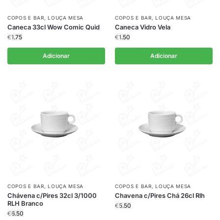
COPOS E BAR
,
LOUÇA MESA
COPOS E BAR
,
LOUÇA MESA
Caneca 33cl Wow Comic Quid
Caneca Vidro Vela
€
1.75
€
1.50
Adicionar
Adicionar
COPOS E BAR
,
LOUÇA MESA
COPOS E BAR
,
LOUÇA MESA
Chávena c/Pires 32cl 3/1000
Chavena c/Pires Chá 26cl Rlh
RLH Branco
€
5.50
€
6.50