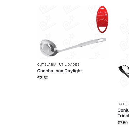
CUTELARIA
,
UTILIDADES
Concha Inox Daylight
€
2.50
CUTEL
Conju
Trinc
€
7.50