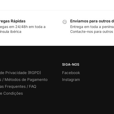
regas Rápidas
Enviamos para outros d
regas em 24/48h em toda a
Entrega em toda a peníns
nsula ibérica
Contacte-nos para outros 
SIGA-NOS
 de Privacidade (RGPD)
Facebook
s / Métodos de Pagamento
Instagram
as Frequentes / FAQ
e Condições