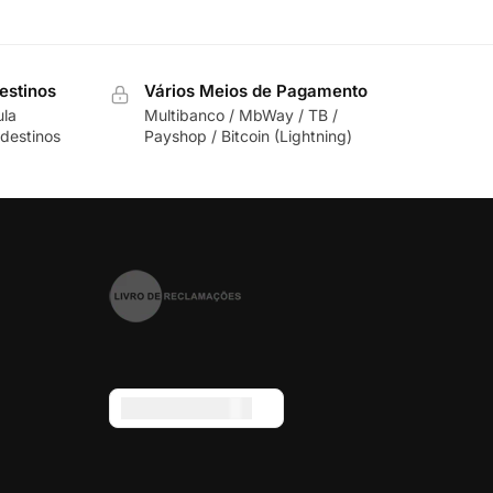
estinos
Vários Meios de Pagamento
ula
Multibanco / MbWay / TB /
destinos
Payshop / Bitcoin (Lightning)
Euro (€) - EUR