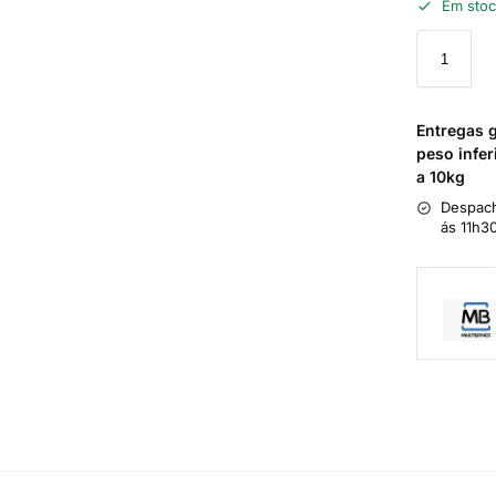
Em sto
Entregas 
peso infer
a 10kg
Despach
ás 11h3