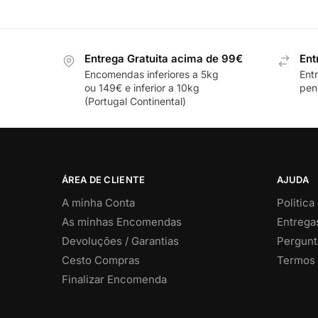
Entrega Gratuita acima de 99€
Ent
Encomendas inferiores a 5kg
Ent
ou 149€ e inferior a 10kg
pení
(Portugal Continental)
ÁREA DE CLIENTE
AJUDA
A minha Conta
Politica
As minhas Encomendas
Entrega
Devoluções / Garantias
Pergunt
Cesto Compras
Termos 
Finalizar Encomenda