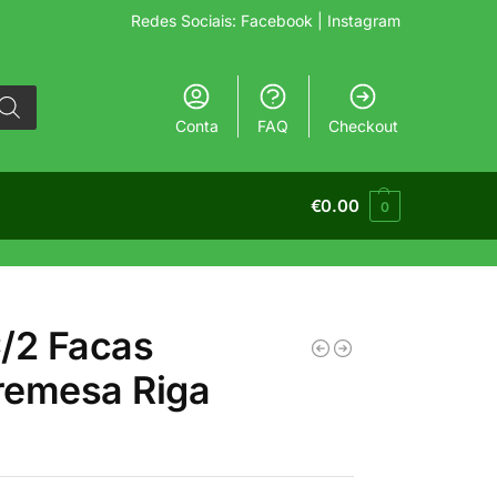
Redes Sociais:
Facebook
| Instagram
Conta
FAQ
Checkout
€
0.00
0
/2 Facas
remesa Riga