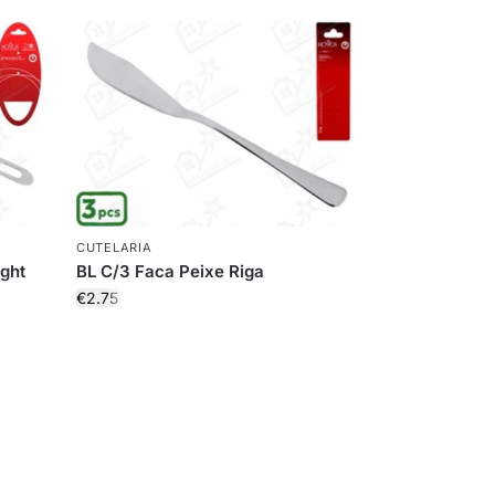
CUTELARIA
ight
BL C/3 Faca Peixe Riga
€
2.75