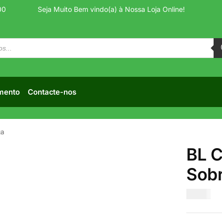
00
Seja Muito Bem vindo(a) à Nossa Loja Online!
mento
Contacte-nos
ga
BL C
Sob
€
2.75