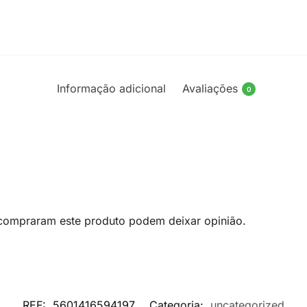
Informação adicional
Avaliações
0
 compraram este produto podem deixar opinião.
REF:
5601416594197
Categoria:
uncategorized