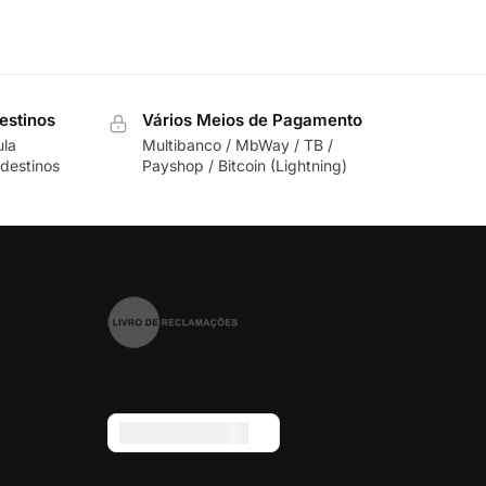
estinos
Vários Meios de Pagamento
ula
Multibanco / MbWay / TB /
destinos
Payshop / Bitcoin (Lightning)
Euro (€) - EUR