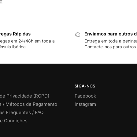
0
regas Rápidas
Enviamos para outros d
regas em 24/48h em toda a
Entrega em toda a peníns
nsula ibérica
Contacte-nos para outros 
SIGA-NOS
 de Privacidade (RGPD)
Facebook
s / Métodos de Pagamento
Instagram
as Frequentes / FAQ
e Condições