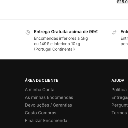
€
25.0
Entrega Gratuita acima de 99€
Ent
Encomendas inferiores a 5kg
Ent
ou 149€ e inferior a 10kg
pení
(Portugal Continental)
ÁREA DE CLIENTE
AJUDA
A minha Conta
Politica
As minhas Encomendas
Entrega
Devoluções / Garantias
Pergunt
Cesto Compras
Termos 
Finalizar Encomenda