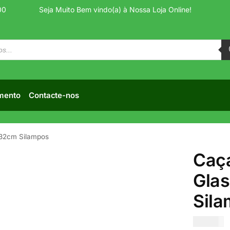
00
Seja Muito Bem vindo(a) à Nossa Loja Online!
mento
Contacte-nos
 32cm Silampos
Caça
Gla
Sil
€
75.00