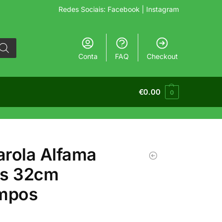
Redes Sociais:
Facebook
| Instagram
Conta
FAQ
Checkout
€
0.00
0
rola Alfama
ss 32cm
ampos