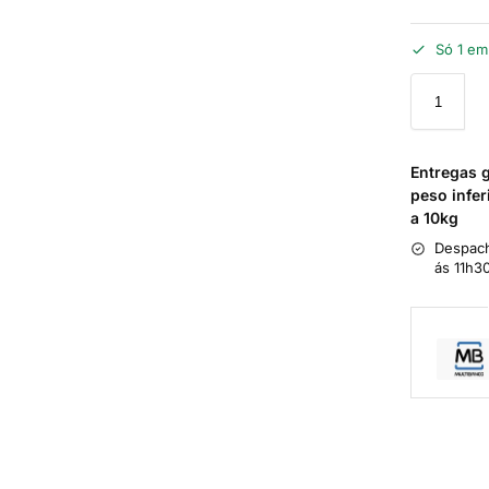
Só 1 em
Entregas 
peso infer
a 10kg
Despach
ás 11h3