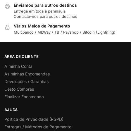
Enviamos para outros destinos
Entrega em toda a península
Contacte-nos para outros destinos
Vários Meios de Pagamento
Multibanco / MbWay / TB / Payshop / Bitcoin (Lightning)
ÁREA DE CLIENTE
A minha Conta
As minhas Encomendas
Devoluções / Garantias
Cesto Compras
Finalizar Encomenda
AJUDA
Politica de Privacidade (RGPD)
Entregas / Métodos de Pagamento