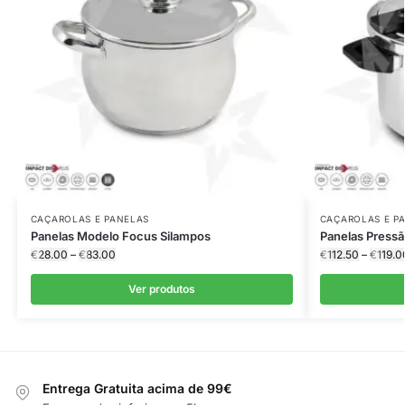
CAÇAROLAS E PANELAS
CAÇAROLAS E P
Panelas Modelo Focus Silampos
Panelas Pressã
€
28.00
–
€
83.00
€
112.50
–
€
119.0
Ver produtos
Entrega Gratuita acima de 99€