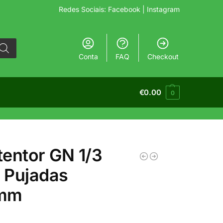
Redes Sociais:
Facebook
| Instagram
Conta
FAQ
Checkout
€
0.00
0
entor GN 1/3
t Pujadas
mm