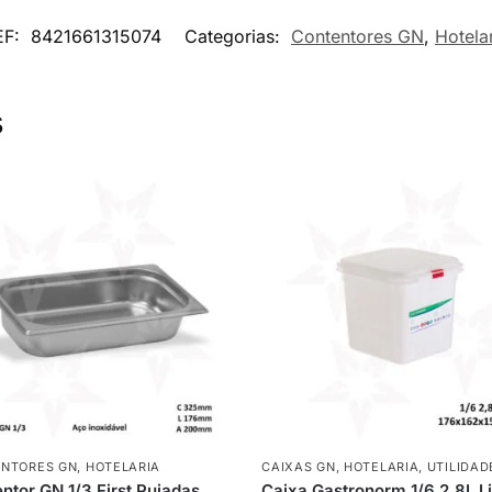
EF:
8421661315074
Categorias:
Contentores GN
,
Hotela
s
NTORES GN
,
HOTELARIA
CAIXAS GN
,
HOTELARIA
,
UTILIDAD
ntor GN 1/3 First Pujadas
Caixa Gastronorm 1/6 2,8L Li