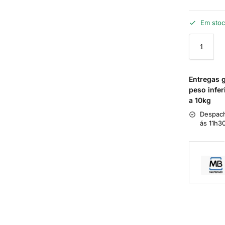
Em sto
Entregas 
peso infer
a 10kg
Despach
ás 11h3