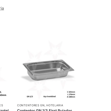
ria
ES
CONTENTORES GN
,
HOTELARIA
zotel
Contentor GN 1/3 First Pujadas