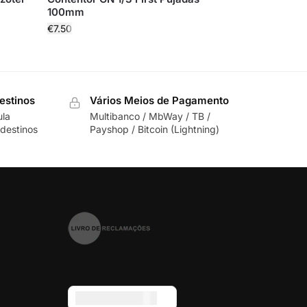
100mm
€
7.50
estinos
Vários Meios de Pagamento
ula
Multibanco / MbWay / TB /
destinos
Payshop / Bitcoin (Lightning)
Euro (€) - EUR