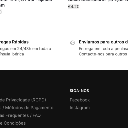
mm
€
4.20
0
regas Rápidas
Enviamos para outros d
regas em 24/48h em toda a
Entrega em toda a peníns
nsula ibérica
Contacte-nos para outros 
SIGA-NOS
 de Privacidade (RGPD)
Facebook
s / Métodos de Pagamento
Instagram
as Frequentes / FAQ
e Condições