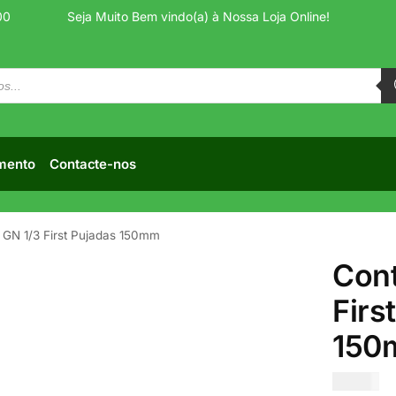
00
Seja Muito Bem vindo(a) à Nossa Loja Online!
mento
Contacte-nos
 GN 1/3 First Pujadas 150mm
Cont
Firs
150
€
11.00