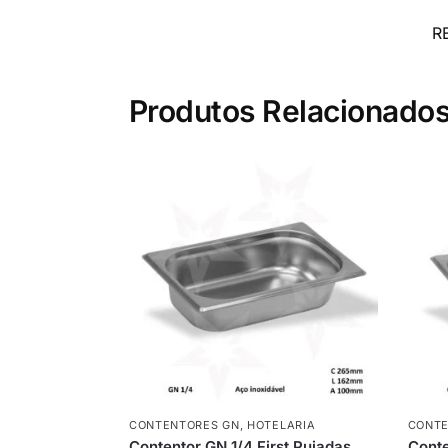
R
Produtos Relacionado
CONTENTORES GN
,
HOTELARIA
CONTE
Contentor GN 1/4 First Pujadas
Conte