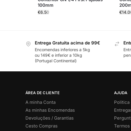
100mm
200
€
6.50
€
14.0
Entrega Gratuita acima de 99€
Ent
Encomendas inferiores a 5kg
Ent
ou 149€ e inferior a 10kg
pení
(Portugal Continental)
ÁREA DE CLIENTE
AJUDA
A minha Conta
Politica
As minhas Encomendas
Entrega
Devoluções / Garantias
Pergunt
Cesto Compras
Termos 