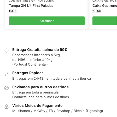
CONTENTORES GN
,
HOTELARIA
CAIXAS GN
,
HOT
Tampa GN 1/4 First Pujadas
Caixa Gastrono
€
3.80
€
8.50
Adicionar
Entrega Gratuita acima de 99€
Encomendas inferiores a 5kg
ou 149€ e inferior a 10kg
(Portugal Continental)
Entregas Rápidas
Entregas em 24/48h em toda a península ibérica
Enviamos para outros destinos
Entrega em toda a península
Contacte-nos para outros destinos
Vários Meios de Pagamento
Multibanco / MbWay / TB / Payshop / Bitcoin (Lightning)