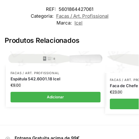
REF:
5601864427061
Categoria:
Facas / Art. Profissional
Marca:
Icel
Produtos Relacionados
FACAS / ART. PROFISSIONAL
Espátula 542.6001.18 Icel
FACAS / ART. P
€
9.00
Faca de Chefe 
€
23.00
Adicionar
Entrega Gratuita acima de 99€