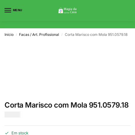
MENU
0
Início
Facas / Art. Profissional
Corta Marisco com Mola 951.0579.18
/
/
Corta Marisco com Mola 951.0579.18
€
12.00
Em stock