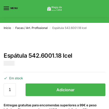
MENU
0
Início
Facas / Art. Profissional
Espátula 542.6001.18 Icel
/
/
Espátula 542.6001.18 Icel
€
9.00
Em stock
Adicionar
Entregas gratuitas para encomendas superiores a 99€ e peso