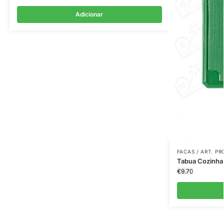
Adicionar
FACAS / ART. P
Tabua Cozinha
€
9.70