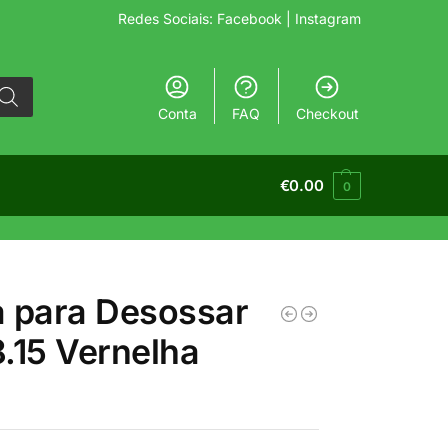
Redes Sociais:
Facebook
| Instagram
Conta
FAQ
Checkout
€
0.00
0
 para Desossar
.15 Vernelha