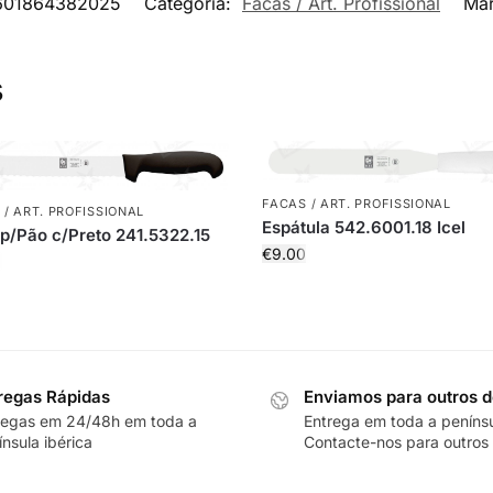
601864382025
Categoria:
Facas / Art. Profissional
Ma
s
FACAS / ART. PROFISSIONAL
 / ART. PROFISSIONAL
Espátula 542.6001.18 Icel
p/Pão c/Preto 241.5322.15
€
9.00
regas Rápidas
Enviamos para outros d
regas em 24/48h em toda a
Entrega em toda a peníns
nsula ibérica
Contacte-nos para outros 