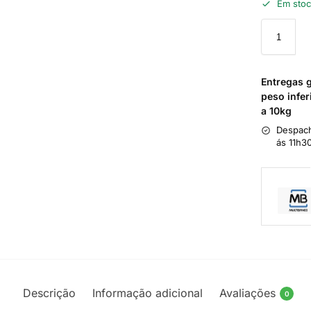
Em sto
Entregas 
peso infer
a 10kg
Despach
ás 11h3
Descrição
Informação adicional
Avaliações
0