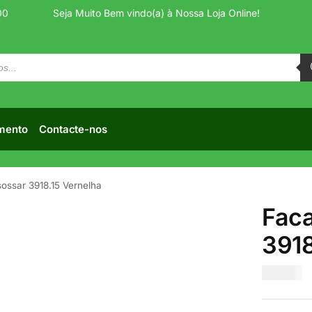
00
Seja Muito Bem vindo(a) à Nossa Loja Online!
mento
Contacte-nos
ossar 3918.15 Vernelha
Faca
3918
€
12.50