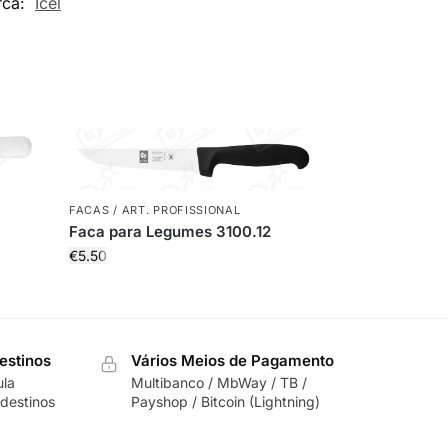
rca:
Icel
FACAS / ART. PROFISSIONAL
Faca para Legumes 3100.12
€
5.50
estinos
Vários Meios de Pagamento
ula
Multibanco / MbWay / TB /
destinos
Payshop / Bitcoin (Lightning)