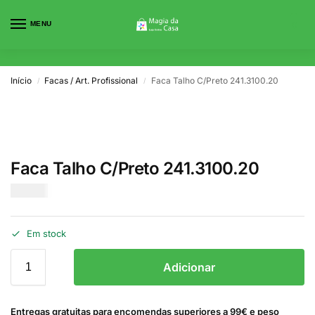
MENU
0
Início
Facas / Art. Profissional
Faca Talho C/Preto 241.3100.20
/
/
Faca Talho C/Preto 241.3100.20
€
15.00
Em stock
Adicionar
Entregas gratuitas para encomendas superiores a 99€ e peso