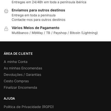
Entregas em 24/48h em toda a península ibérica
Enviamos para outros destinos
Entrega em toda a península
Contacte-nos para outros destinos
Vários Meios de Pagamento
Multibanco / MbWay / TB / Payshop / Bitcoin (Lightning)
ÁREA DE CLIENTE
A minha Conta
As minhas Encomendas
Devoluções / Garantias
Cesto Compras
Finalizar Encomenda
AJUDA
Politica de Privacidade (RGPD)