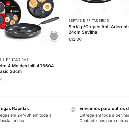
SERTÃS E FRITADEIRAS
Sertã p/Crepes Anti Aderent
24cm Sevilha
€
12.00
S E FRITADEIRAS
ira 4 Moldes Ibili 406604
basic 26cm
0
regas Rápidas
Enviamos para outros d
regas em 24/48h em toda a
Entrega em toda a peníns
nsula ibérica
Contacte-nos para outros 