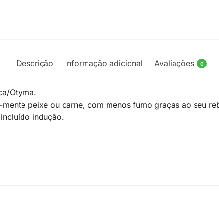
Descrição
Informação adicional
Avaliações
0
yca/Otyma.
me-mente peixe ou carne, com menos fumo graças ao seu reb
incluído indução.