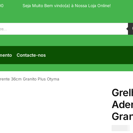
00
Seja Muito Bem vindo(a) à Nossa Loja Online!
mento
Contacte-nos
erente 36cm Granito Plus Otyma
Grel
Ade
Gran
€
25.00