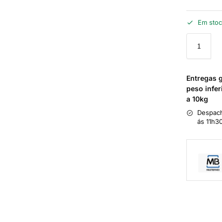
Em sto
Entregas 
peso infer
a 10kg
Despach
ás 11h3