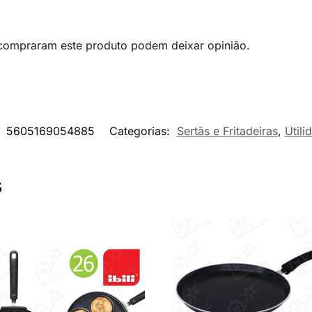
 compraram este produto podem deixar opinião.
:
5605169054885
Categorias:
Sertãs e Fritadeiras
,
Utili
s