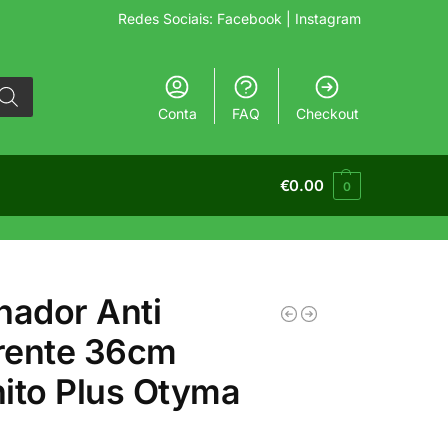
Redes Sociais:
Facebook
| Instagram
Conta
FAQ
Checkout
€
0.00
0
hador Anti
rente 36cm
ito Plus Otyma