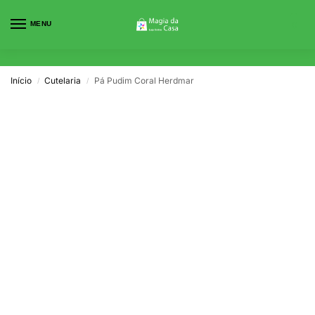
MENU
0
Início
Cutelaria
Pá Pudim Coral Herdmar
/
/