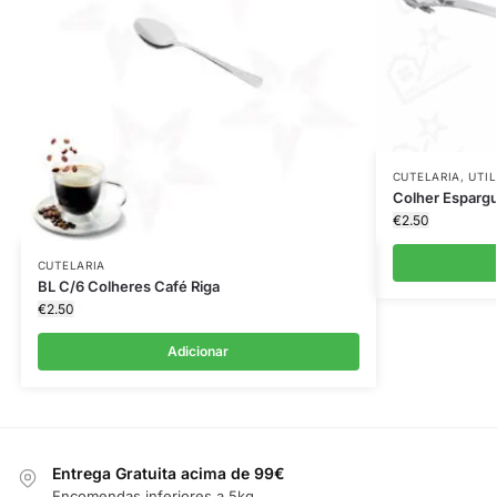
CUTELARIA
,
UTI
Colher Espargu
€
2.50
CUTELARIA
BL C/6 Colheres Café Riga
€
2.50
Adicionar
Entrega Gratuita acima de 99€
Encomendas inferiores a 5kg