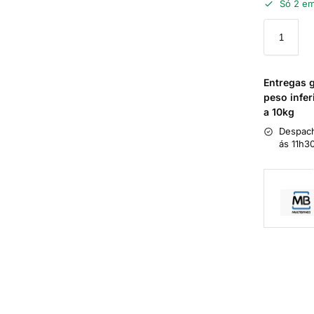
Só 2 em
Entregas 
peso infer
a 10kg
Despach
ás 11h3