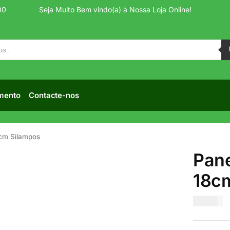
00
Seja Muito Bem vindo(a) à Nossa Loja Online!
mento
Contacte-nos
8cm Silampos
Pane
18c
€
37.00