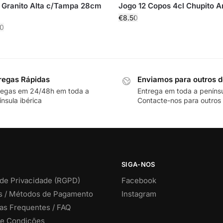
 Granito Alta c/Tampa 28cm
Jogo 12 Copos 4cl Chupito A
€
8.50
0
regas Rápidas
Enviamos para outros d
regas em 24/48h em toda a
Entrega em toda a peníns
nsula ibérica
Contacte-nos para outros 
SIGA-NOS
 de Privacidade (RGPD)
Facebook
s / Métodos de Pagamento
Instagram
as Frequentes / FAQ
e Condições