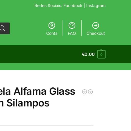
Redes Sociais:
Facebook
| Instagram
Conta
FAQ
Checkout
€
0.00
0
la Alfama Glass
m Silampos