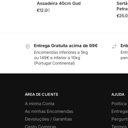
Assadeira 40cm Gud
Sertã
Petra
€
12.00
€
25.0
Entrega Gratuita acima de 99€
Ent
Encomendas inferiores a 5kg
Ent
ou 149€ e inferior a 10kg
pení
(Portugal Continental)
ÁREA DE CLIENTE
AJUDA
A minha Conta
Politica
As minhas Encomendas
Entrega
Devoluções / Garantias
Pergunt
Cesto Compras
Termos 