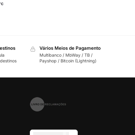
rc
estinos
Vários Meios de Pagamento
ula
Multibanco / MbWay / TB /
destinos
Payshop / Bitcoin (Lightning)
Euro (€) - EUR