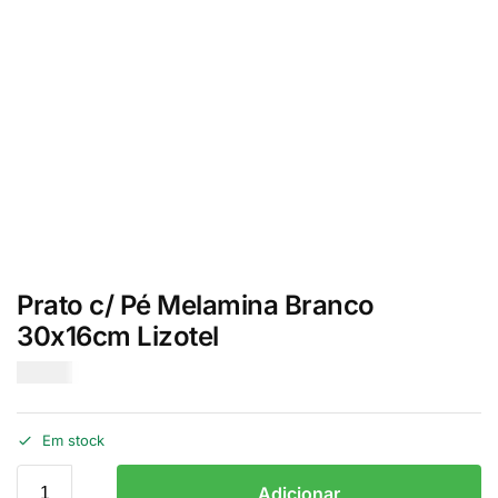
Prato c/ Pé Melamina Branco
30x16cm Lizotel
€
17.50
Em stock
Adicionar