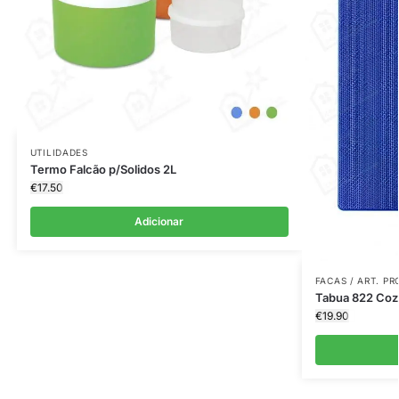
UTILIDADES
Termo Falcão p/Solidos 2L
€
17.50
Adicionar
FACAS / ART. P
Tabua 822 Coz
€
19.90