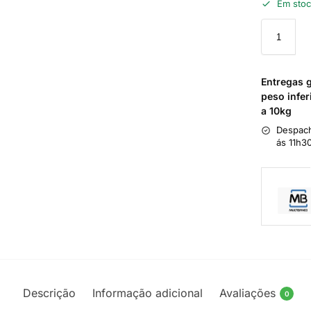
Em sto
Entregas 
peso infer
a 10kg
Despach
ás 11h3
Descrição
Informação adicional
Avaliações
0