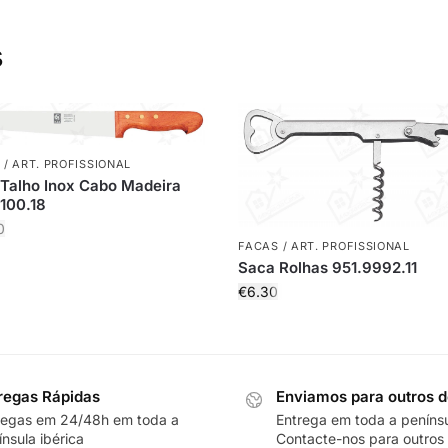
s
 / ART. PROFISSIONAL
Talho Inox Cabo Madeira
100.18
0
FACAS / ART. PROFISSIONAL
Saca Rolhas 951.9992.11
€
6.30
regas Rápidas
Enviamos para outros d
regas em 24/48h em toda a
Entrega em toda a peníns
nsula ibérica
Contacte-nos para outros 