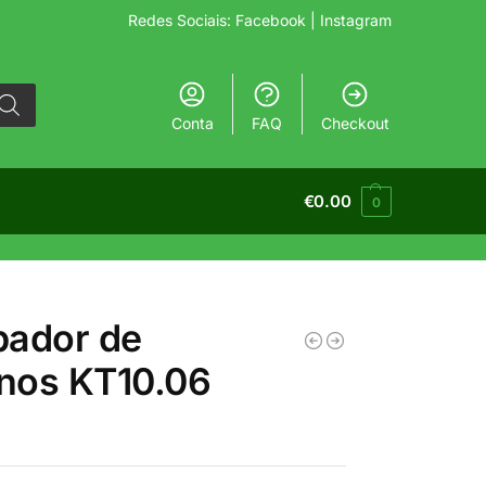
Redes Sociais:
Facebook
| Instagram
Conta
FAQ
Checkout
€
0.00
0
pador de
inos KT10.06