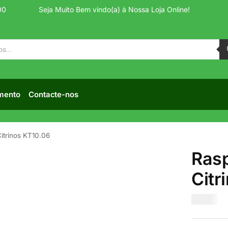
00
Seja Muito Bem vindo(a) à Nossa Loja Online!
mento
Contacte-nos
itrinos KT10.06
Ras
Citr
€
4.50