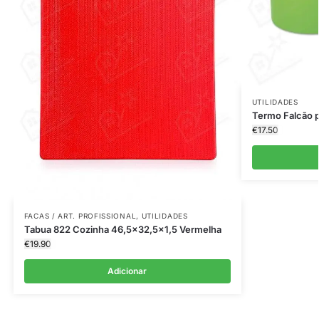
UTILIDADES
Termo Falcão p
€
17.50
FACAS / ART. PROFISSIONAL
,
UTILIDADES
Tabua 822 Cozinha 46,5×32,5×1,5 Vermelha
€
19.90
Adicionar