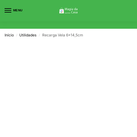
MENU
0
Início
Utilidades
Recarga Vela 6×14,5cm
/
/