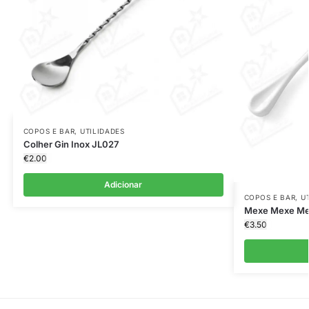
COPOS E BAR
,
UTILIDADES
Colher Gin Inox JL027
€
2.00
Adicionar
COPOS E BAR
,
U
Mexe Mexe Me
€
3.50