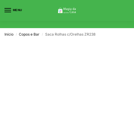
MENU
0
Início
Copos e Bar
Saca Rolhas c/Orelhas ZR238
/
/