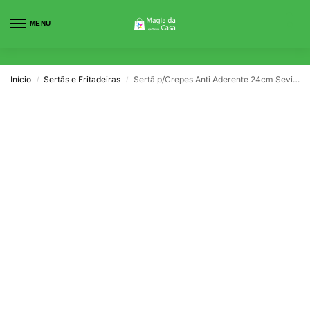
MENU
0
Início
Sertãs e Fritadeiras
Sertã p/Crepes Anti Aderente 24cm Sevilha
/
/