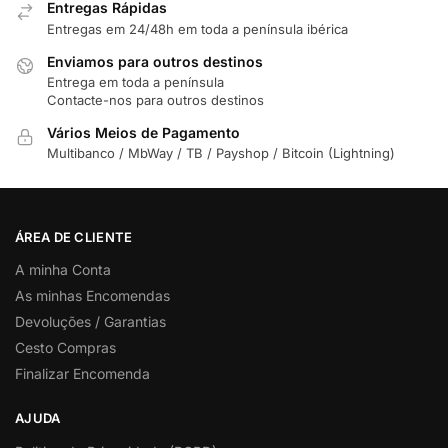
Entregas Rápidas
Entregas em 24/48h em toda a península ibérica
Enviamos para outros destinos
Entrega em toda a península
Contacte-nos para outros destinos
Vários Meios de Pagamento
Multibanco / MbWay / TB / Payshop / Bitcoin (Lightning)
ÁREA DE CLIENTE
A minha Conta
As minhas Encomendas
Devoluções / Garantias
Cesto Compras
Finalizar Encomenda
AJUDA