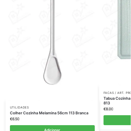
FACAS / ART. P
Tabua Cozinha
813
UTILIDADES
€
8.00
Colher Cozinha Melamina 56cm 113 Branca
€
6.50
Adicionar