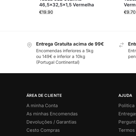
46,5×32,5×1,5 Vermelha
Verm
€
19.90
€
9.70
Entrega Gratuita acima de 99€
Ent
Encomendas inferiores a 5kg
Ent
ou 149€ e inferior a 10kg
pení
(Portugal Continental)
ÁREA DE CLIENTE
AJUDA
A minha Conta
Politica
As minhas Encomendas
Entrega
Devoluções / Garantias
Pergunt
Cesto Compras
Termos 