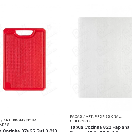
FACAS / ART. PROFISSIONAL
,
 / ART. PROFISSIONAL
,
UTILIDADES
DADES
Tabua Cozinha 822 Faplana
 Cozinha 37×25,5×1,3 813