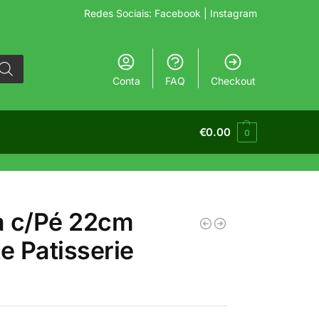
Redes Sociais:
Facebook
| Instagram
Conta
FAQ
Checkout
€
0.00
0
a c/Pé 22cm
te Patisserie