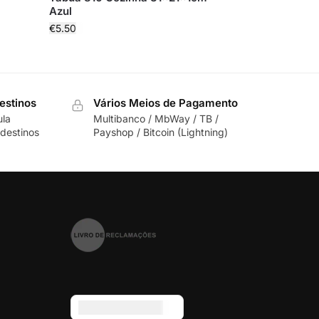
Azul
€
5.50
estinos
Vários Meios de Pagamento
ula
Multibanco / MbWay / TB /
destinos
Payshop / Bitcoin (Lightning)
Euro (€) - EUR