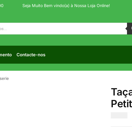
00
Seja Muito Bem vindo(a) à Nossa Loja Online!
mento
Contacte-nos
serie
Taç
Peti
€
13.50