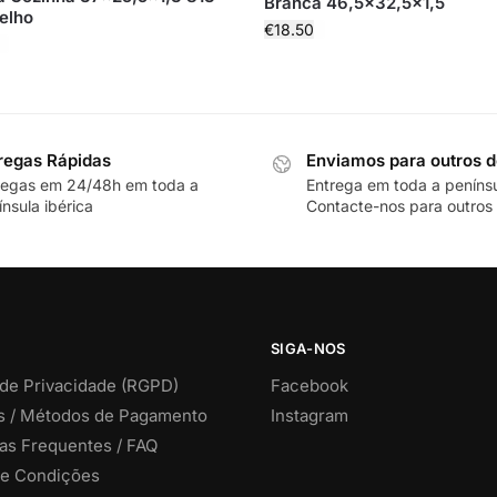
Branca 46,5×32,5×1,5
elho
€
18.50
regas Rápidas
Enviamos para outros d
regas em 24/48h em toda a
Entrega em toda a peníns
nsula ibérica
Contacte-nos para outros 
SIGA-NOS
 de Privacidade (RGPD)
Facebook
s / Métodos de Pagamento
Instagram
as Frequentes / FAQ
e Condições