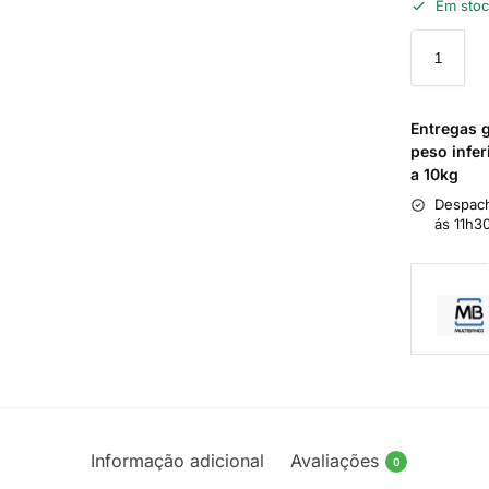
Em sto
Entregas 
peso infer
a 10kg
Despach
ás 11h3
Informação adicional
Avaliações
0