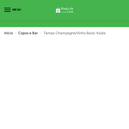
MENU
0
Início
Copos e Bar
Tampa Champagne/Vinho Basic Koala
/
/