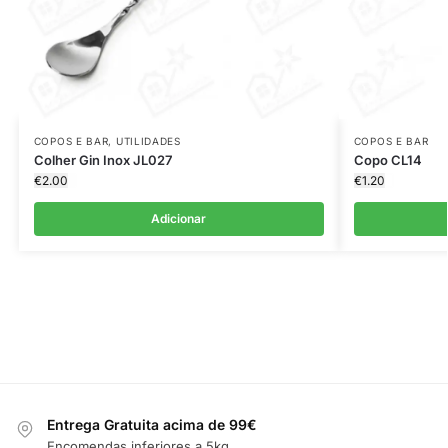
COPOS E BAR
,
UTILIDADES
COPOS E BAR
Colher Gin Inox JL027
Copo CL14
€
2.00
€
1.20
Adicionar
Entrega Gratuita acima de 99€
Encomendas inferiores a 5kg