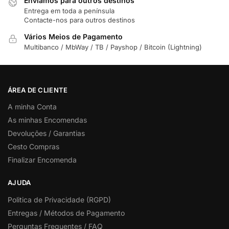
Enviamos para outros destinos
Entrega em toda a península
Contacte-nos para outros destinos
Vários Meios de Pagamento
Multibanco / MbWay / TB / Payshop / Bitcoin (Lightning)
ÁREA DE CLIENTE
A minha Conta
As minhas Encomendas
Devoluções / Garantias
Cesto Compras
Finalizar Encomenda
AJUDA
Politica de Privacidade (RGPD)
Entregas / Métodos de Pagamento
Perguntas Frequentes / FAQ