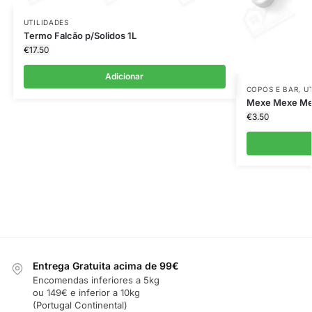
UTILIDADES
Termo Falcão p/Solidos 1L
€
17.50
Adicionar
COPOS E BAR
,
U
Mexe Mexe Me
€
3.50
Entrega Gratuita acima de 99€
Encomendas inferiores a 5kg
ou 149€ e inferior a 10kg
(Portugal Continental)