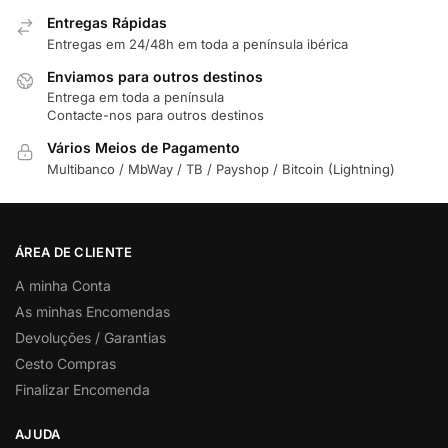
Entregas Rápidas
Entregas em 24/48h em toda a península ibérica
Enviamos para outros destinos
Entrega em toda a península
Contacte-nos para outros destinos
Vários Meios de Pagamento
Multibanco / MbWay / TB / Payshop / Bitcoin (Lightning)
ÁREA DE CLIENTE
A minha Conta
As minhas Encomendas
Devoluções / Garantias
Cesto Compras
Finalizar Encomenda
AJUDA