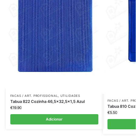
FACAS / ART. PROFISSIONAL
,
UTILIDADES
FACAS / ART. P
Tabua 822 Cozinha 46,5×32,5×1,5 Azul
Tabua 810 Coz
€
19.90
€
5.50
Adicionar