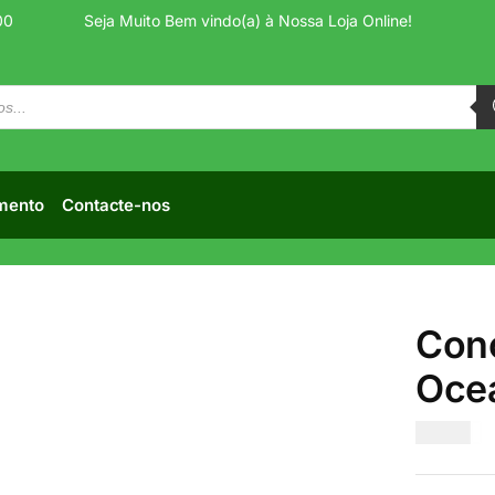
00
Seja Muito Bem vindo(a) à Nossa Loja Online!
mento
Contacte-nos
Conc
Oce
€
9.50