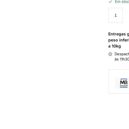
Em sto
Entregas 
peso infer
a 10kg
Despach
ás 11h3