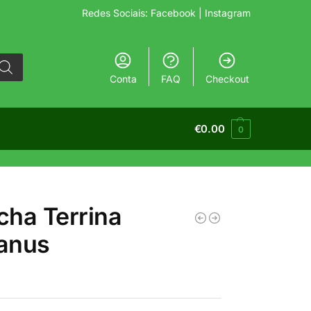
Redes Sociais:
Facebook
| Instagram
Conta
FAQ
Checkout
€
0.00
0
ha Terrina
anus