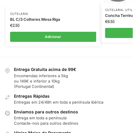
CUTELARIA
,
UTI
CUTELARIA
Concha Terrina
BL C/3 Colheres Mesa Riga
€
6.50
€
2.50
Adicionar
Entrega Gratuita acima de 99€
Encomendas inferiores a 5kg
ou 149€ e inferior a 10kg
(Portugal Continental)
Entregas Rápidas
Entregas em 24/48h em toda a península ibérica
Enviamos para outros destinos
Entrega em toda a península
Contacte-nos para outros destinos
Vários Meios de Pagamento