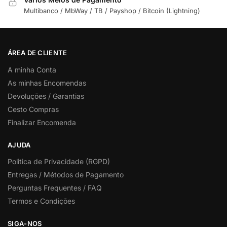
Multibanco / MbWay / TB / Payshop / Bitcoin (Lightning)
ÁREA DE CLIENTE
A minha Conta
As minhas Encomendas
Devoluções / Garantias
Cesto Compras
Finalizar Encomenda
AJUDA
Politica de Privacidade (RGPD)
Entregas / Métodos de Pagamento
Perguntas Frequentes / FAQ
Termos e Condições
SIGA-NOS