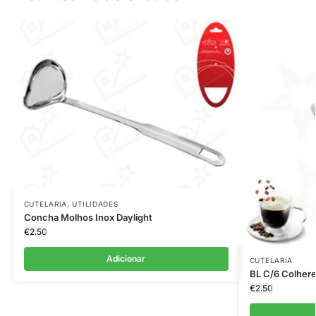
CUTELARIA
,
UTILIDADES
Concha Molhos Inox Daylight
€
2.50
Adicionar
CUTELARIA
BL C/6 Colhere
€
2.50