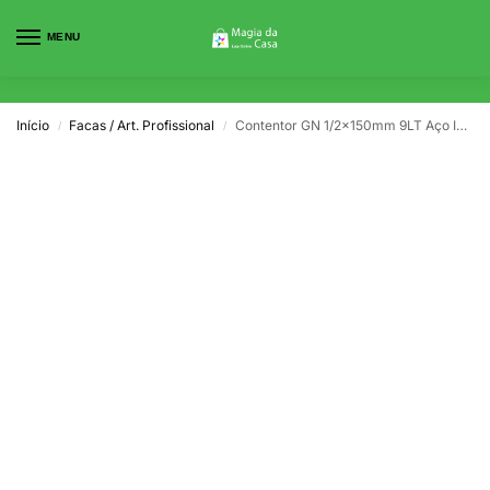
MENU
0
Início
Facas / Art. Profissional
Contentor GN 1/2x150mm 9LT Aço Inox Lizotel
/
/