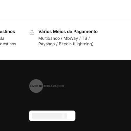
estinos
Vários Meios de Pagamento
ula
Multibanco / MbWay / TB /
destinos
Payshop / Bitcoin (Lightning)
Euro (€) - EUR