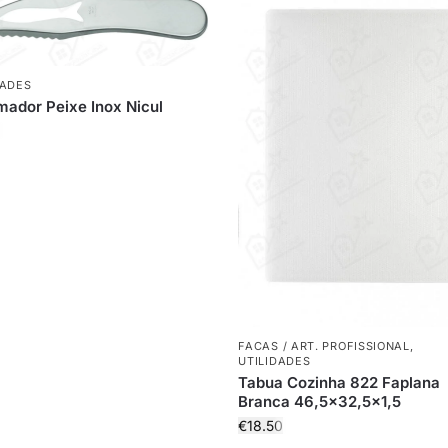
DADES
ador Peixe Inox Nicul
FACAS / ART. PROFISSIONAL
,
UTILIDADES
Tabua Cozinha 822 Faplana
Branca 46,5×32,5×1,5
€
18.50