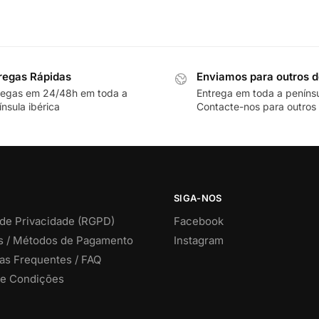
regas Rápidas
Enviamos para outros d
regas em 24/48h em toda a
Entrega em toda a peníns
nsula ibérica
Contacte-nos para outros 
SIGA-NOS
 de Privacidade (RGPD)
Facebook
s / Métodos de Pagamento
Instagram
as Frequentes / FAQ
e Condições