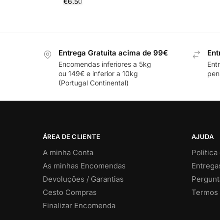
€
6.50
Entrega Gratuita acima de 99€
Ent
Encomendas inferiores a 5kg
Ent
ou 149€ e inferior a 10kg
pení
(Portugal Continental)
ÁREA DE CLIENTE
AJUDA
A minha Conta
Politica
As minhas Encomendas
Entrega
Devoluções / Garantias
Pergunt
Cesto Compras
Termos 
Finalizar Encomenda