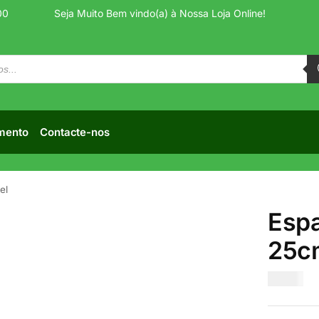
00
Seja Muito Bem vindo(a) à Nossa Loja Online!
mento
Contacte-nos
el
Espa
25cm
€
5.00