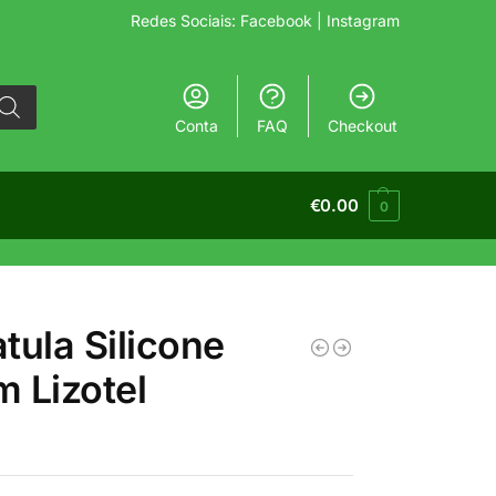
Redes Sociais:
Facebook
| Instagram
Conta
FAQ
Checkout
€
0.00
0
tula Silicone
 Lizotel