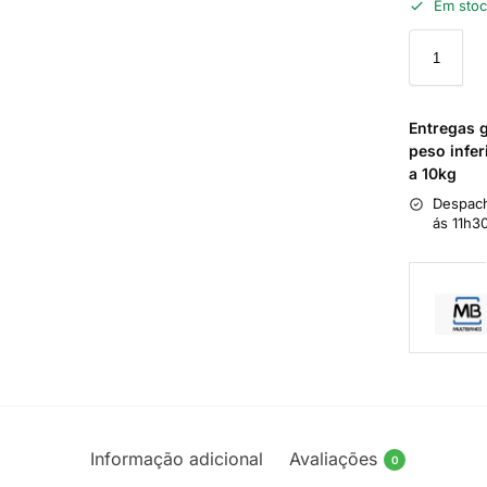
Em sto
Entregas 
peso infer
a 10kg
Despach
ás 11h3
Informação adicional
Avaliações
0