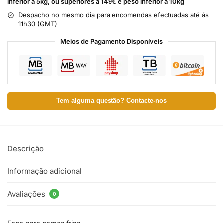
inferior a 5kg, ou superiores a 149€ e peso inferior a 10kg
Despacho no mesmo dia para encomendas efectuadas até ás
11h30 (GMT)
Meios de Pagamento Disponíveis
Tem alguma questão? Contacte-nos
Descrição
Informação adicional
Avaliações
0
Faca para carnes frias