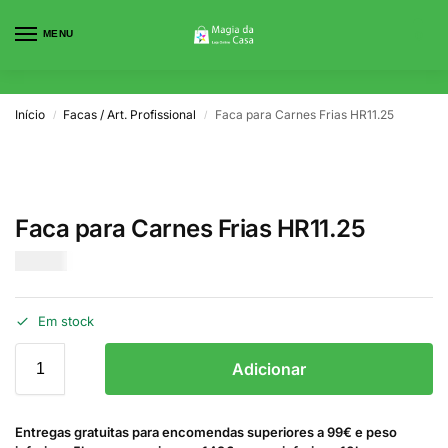
MENU
0
Início
Facas / Art. Profissional
Faca para Carnes Frias HR11.25
/
/
Faca para Carnes Frias HR11.25
€
16.00
Em stock
Adicionar
Entregas gratuitas para encomendas superiores a 99€ e peso