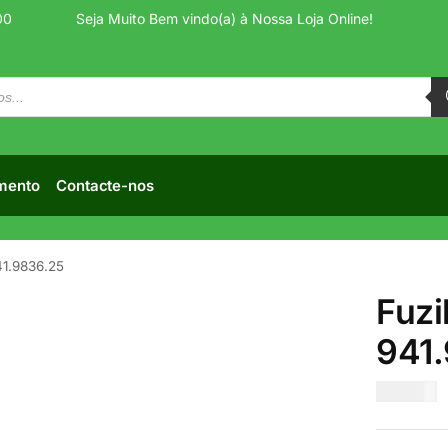
00
Seja Muito Bem vindo(a) à Nossa Loja Online!
mento
Contacte-nos
41.9836.25
Fuzi
941
€
20.00