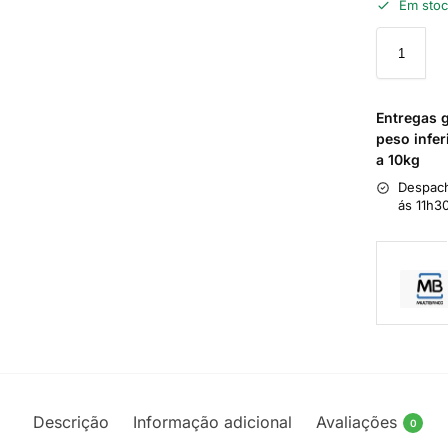
Em sto
Entregas 
peso infer
a 10kg
Despach
ás 11h3
Descrição
Informação adicional
Avaliações
0