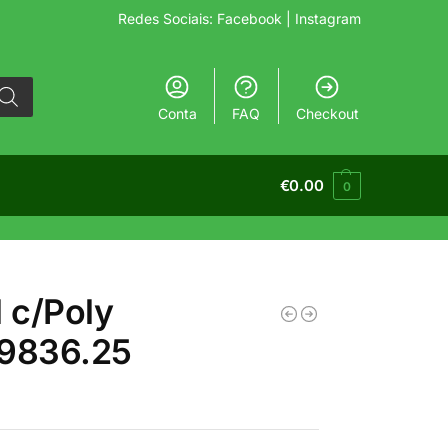
Redes Sociais:
Facebook
| Instagram
Conta
FAQ
Checkout
€
0.00
0
l c/Poly
.9836.25