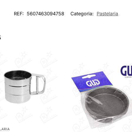
REF:
5607463094758
Categoria:
Pastelaria
s
LARIA