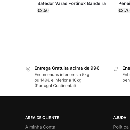
Batedor Varas Fortinox Bandeira
Penei
€
2.50
€
3.70
Entrega Gratuita acima de 99€
Ent
Encomendas inferiores a 5kg
Ent
ou 149€ e inferior a 10kg
pení
(Portugal Continental)
ÁREA DE CLIENTE
AJUDA
A minha Conta
Politica