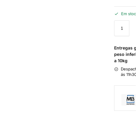
Em sto
Entregas 
peso infer
a 10kg
Despach
ás 11h3