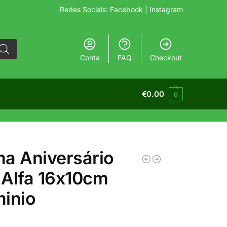
Redes Sociais:
Facebook
| Instagram
Conta
FAQ
Checkout
€
0.00
0
a Aniversário
Alfa 16x10cm
inio