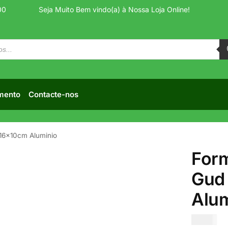
00
Seja Muito Bem vindo(a) à Nossa Loja Online!
mento
Contacte-nos
 16x10cm Aluminio
Form
Gud 
Alum
€
4.00