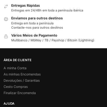
Entregas Rápidas
Entregas em 24/48h em toda a península ibérica
Enviamos para outros destinos
Entrega em toda a península
Contacte-nos para outros destinos
Vários Meios de Pagamento
Multibanco / MbWay / TB / Payshop / Bitcoin (Lightning)
ÁREA DE CLIENTE
A minha Conta
As minhas Encomendas
Devoluções / Garantias
Cesto Compras
Finalizar Encomenda
AJUDA