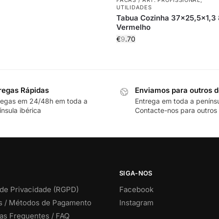
UTILIDADES
Tabua Cozinha 37×25,5×1,3
Vermelho
€
9.70
regas Rápidas
Enviamos para outros d
regas em 24/48h em toda a
Entrega em toda a peníns
nsula ibérica
Contacte-nos para outros 
SIGA-NOS
 de Privacidade (RGPD)
Facebook
s / Métodos de Pagamento
Instagram
as Frequentes / FAQ