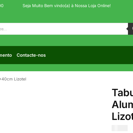
00
Seja Muito Bem vindo(a) à Nossa Loja Online!
mento
Contacte-nos
0x40cm Lizotel
Tabu
Alu
Lizo
€
17.00