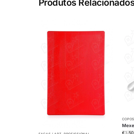
Produtos Relacionado
COPOS
Mexe
€
3.50
FACAS / ART. PROFISSIONAL
,