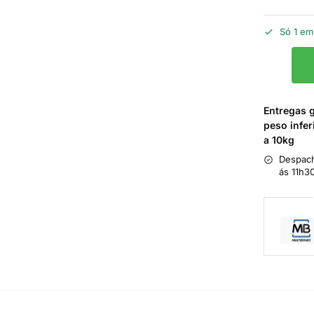
Só 1 em
Entregas 
peso infer
a 10kg
Despach
ás 11h3