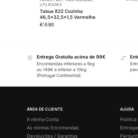
UTILIDADES
Tabua 822 Cozinha
46,5×32,5×1,5 Vermelha
€
19.90
Entrega Gratuita acima de 99€
Ent
Encomendas inferiores a 5kg
Ent
ou 149€ e inferior a 10kg
pení
(Portugal Continental)
ÁREA DE CLIENTE
AJUDA
A minha Conta
Politica
As minhas Encomendas
Entrega
Devoluções / Garantias
Pergunt