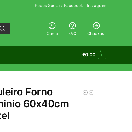
Redes Sociais:
Facebook
| Instagram
Conta
FAQ
Checkout
€
0.00
0
leiro Forno
minio 60x40cm
tel