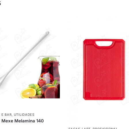
s
 E BAR
,
UTILIDADES
 Mexe Melamina 140
FACAS / ART. PROFISSIONAL
,