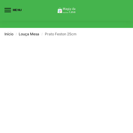
MENU
0
Início
Louça Mesa
Prato Feston 25cm
/
/