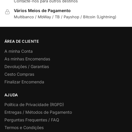
Contacte-nos para outros destinos
Vários Meios de Pagamento
Multibanco / MbWay / TB / Payshop / Bitcoin (Lightning)
ÁREA DE CLIENTE
A minha Conta
As minhas Encomendas
Devoluções / Garantias
Cesto Compras
Finalizar Encomenda
AJUDA
Politica de Privacidade (RGPD)
Entregas / Métodos de Pagamento
Perguntas Frequentes / FAQ
Termos e Condições