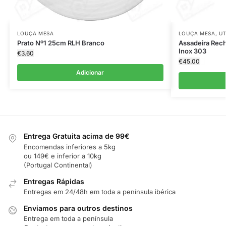
LOUÇA MESA
LOUÇA MESA
,
UT
Prato Nº1 25cm RLH Branco
Assadeira Rec
Inox 303
€
3.60
€
45.00
Adicionar
Entrega Gratuita acima de 99€
Encomendas inferiores a 5kg
ou 149€ e inferior a 10kg
(Portugal Continental)
Entregas Rápidas
Entregas em 24/48h em toda a península ibérica
Enviamos para outros destinos
Entrega em toda a península