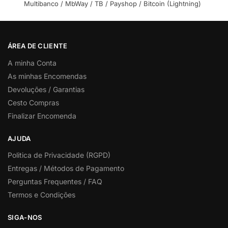
Multibanco / MbWay / TB / Payshop / Bitcoin (Lightning)
ÁREA DE CLIENTE
A minha Conta
As minhas Encomendas
Devoluções / Garantias
Cesto Compras
Finalizar Encomenda
AJUDA
Politica de Privacidade (RGPD)
Entregas / Métodos de Pagamento
Perguntas Frequentes / FAQ
Termos e Condições
SIGA-NOS