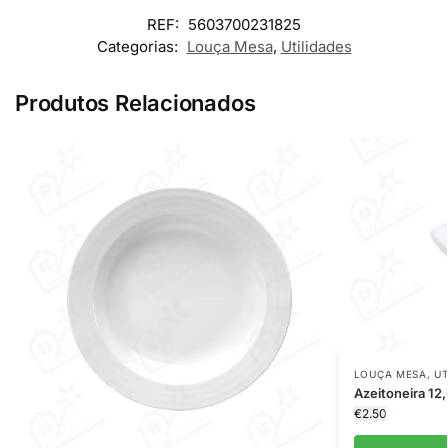
REF:
5603700231825
Categorias:
Louça Mesa
,
Utilidades
Produtos Relacionados
LOUÇA MESA
,
UT
Azeitoneira 12
€
2.50