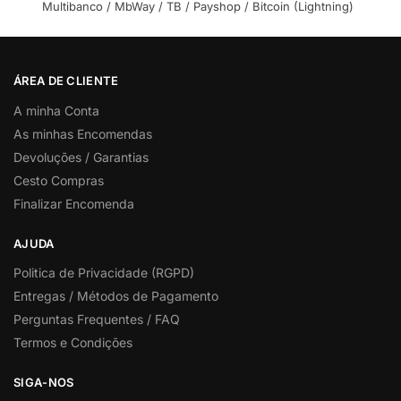
Multibanco / MbWay / TB / Payshop / Bitcoin (Lightning)
ÁREA DE CLIENTE
A minha Conta
As minhas Encomendas
Devoluções / Garantias
Cesto Compras
Finalizar Encomenda
AJUDA
Politica de Privacidade (RGPD)
Entregas / Métodos de Pagamento
Perguntas Frequentes / FAQ
Termos e Condições
SIGA-NOS