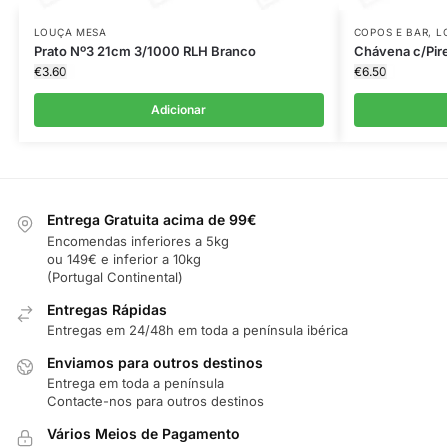
LOUÇA MESA
COPOS E BAR
,
L
Prato Nº3 21cm 3/1000 RLH Branco
Chávena c/Pir
€
3.60
€
6.50
Adicionar
Entrega Gratuita acima de 99€
Encomendas inferiores a 5kg
ou 149€ e inferior a 10kg
(Portugal Continental)
Entregas Rápidas
Entregas em 24/48h em toda a península ibérica
Enviamos para outros destinos
Entrega em toda a península
Contacte-nos para outros destinos
Vários Meios de Pagamento