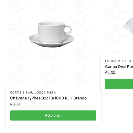
LOUÇA MESA
,
UT
Canoa Oval Fu
€
4.30
COPOS E BAR
,
LOUÇA MESA
Chávena c/Pires 32cl 3/1000 RLH Branco
€
6.50
Adicionar