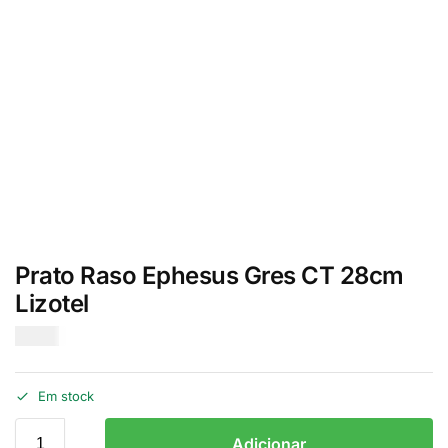
Prato Raso Ephesus Gres CT 28cm
Lizotel
€
6.70
Em stock
Adicionar