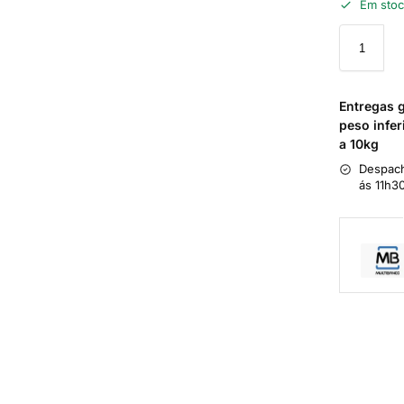
Em sto
Entregas 
peso infer
a 10kg
Despach
ás 11h3