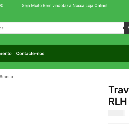
00
Seja Muito Bem vindo(a) à Nossa Loja Online!
mento
Contacte-nos
Branco
Tra
RLH
€
13.00