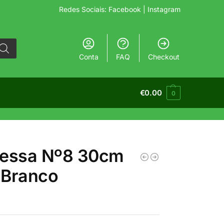
Redes Sociais:
Facebook
| Instagram
Conta
FAQ
Checkout
€
0.00
0
vessa Nº8 30cm
 Branco