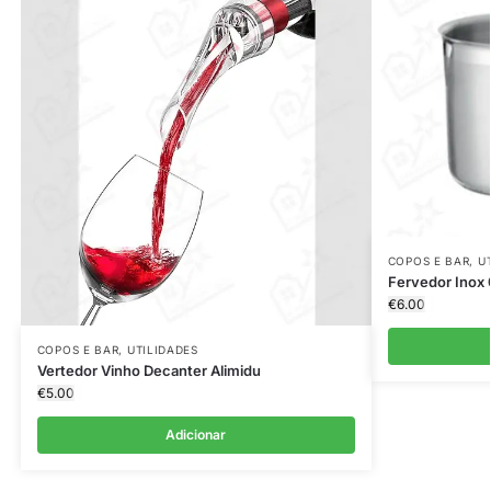
COPOS E BAR
,
U
Fervedor Inox
€
6.00
COPOS E BAR
,
UTILIDADES
Vertedor Vinho Decanter Alimidu
€
5.00
Adicionar