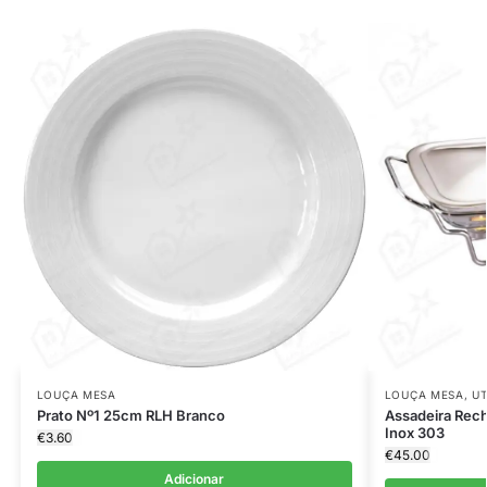
LOUÇA MESA
LOUÇA MESA
,
UT
Prato Nº1 25cm RLH Branco
Assadeira Rec
Inox 303
€
3.60
€
45.00
Adicionar