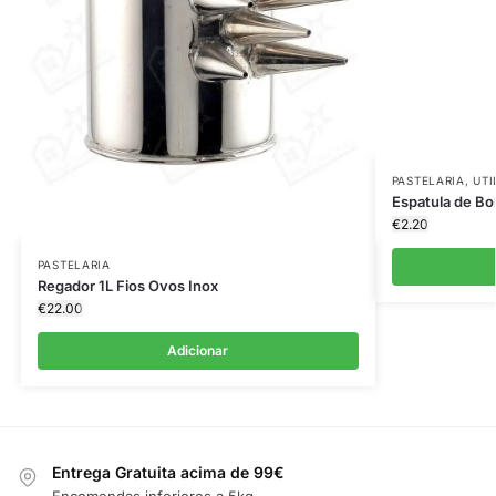
PASTELARIA
,
UTI
Espatula de Bo
€
2.20
PASTELARIA
Regador 1L Fios Ovos Inox
€
22.00
Adicionar
Entrega Gratuita acima de 99€
Encomendas inferiores a 5kg