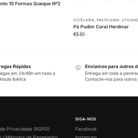
unto 10 Formas Queque Nº2
CUTELARIA
,
PASTELARIA
,
UTILIDA
Pá Pudim Coral Herdmar
€
5.00
regas Rápidas
Enviamos para outros d
regas em 24/48h em toda a
Entrega em toda a peníns
nsula ibérica
Contacte-nos para outros 
SIGA-NOS
 de Privacidade (RGPD)
Facebook
s / Métodos de Pagamento
Instagram