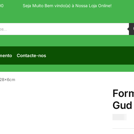
00
Seja Muito Bem vindo(a) à Nossa Loja Online!
mento
Contacte-nos
a 28x6cm
Form
Gud
€
7.50