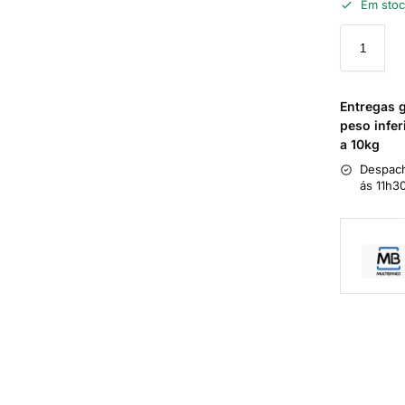
Em sto
Entregas 
peso infer
a 10kg
Despach
ás 11h3