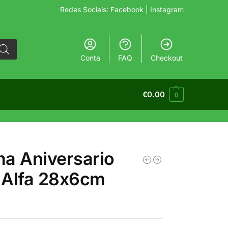
Redes Sociais:
Facebook
| Instagram
Conta
FAQ
Checkout
€
0.00
0
a Aniversario
 Alfa 28x6cm