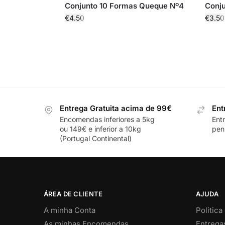
Conjunto 10 Formas Queque Nº4
Conj
€
4.50
€
3.50
Entrega Gratuita acima de 99€
Ent
Encomendas inferiores a 5kg
Ent
ou 149€ e inferior a 10kg
pení
(Portugal Continental)
ÁREA DE CLIENTE
AJUDA
A minha Conta
Politica
As minhas Encomendas
Entrega