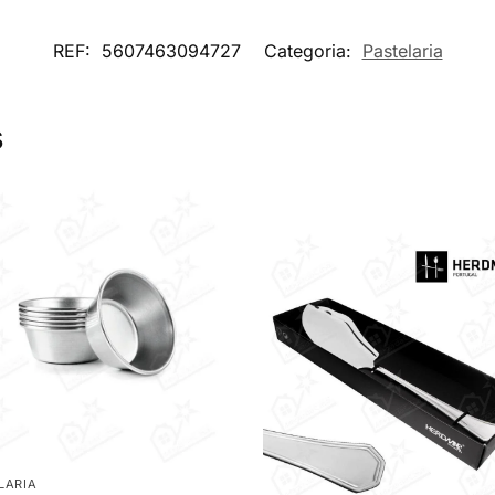
REF:
5607463094727
Categoria:
Pastelaria
s
LARIA