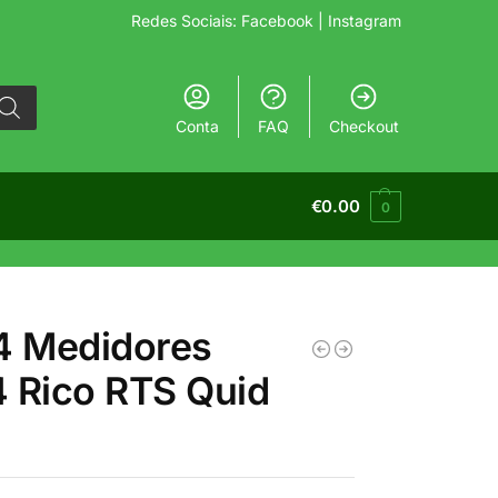
Redes Sociais:
Facebook
| Instagram
Conta
FAQ
Checkout
€
0.00
0
4 Medidores
 Rico RTS Quid