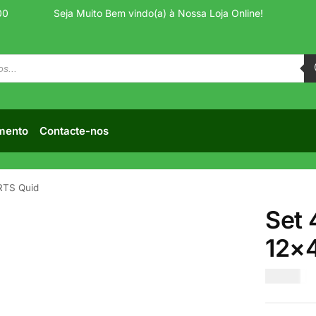
00
Seja Muito Bem vindo(a) à Nossa Loja Online!
mento
Contacte-nos
RTS Quid
Set 
12×4
€
2.00