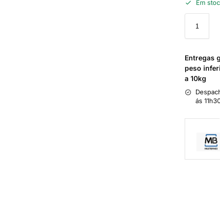
Em sto
Entregas 
peso infer
a 10kg
Despach
ás 11h3