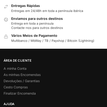
Entregas Rápidas
Entregas em 24/48h em toda a península ibérica
Enviamos para outros destinos
Entrega em toda a península
Contacte-nos para outros destinos
Vários Meios de Pagamento
Multibanco / MbWay / TB / Payshop / Bitcoin (Lightning)
ÁREA DE CLIENTE
A minha Conta
As minhas Encomendas
Devoluções / Garantias
Cesto Compras
Finalizar Encomenda
AJUDA