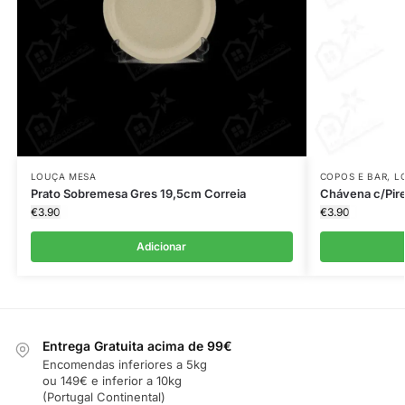
LOUÇA MESA
COPOS E BAR
,
L
Prato Sobremesa Gres 19,5cm Correia
Chávena c/Pir
€
3.90
€
3.90
Adicionar
Entrega Gratuita acima de 99€
Encomendas inferiores a 5kg
ou 149€ e inferior a 10kg
(Portugal Continental)